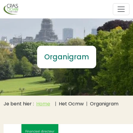
Overslaan en naar de inhoud gaan
Organigram
Kruimelpad
Je bent hier :
Home
Het Ocmw
Organigram