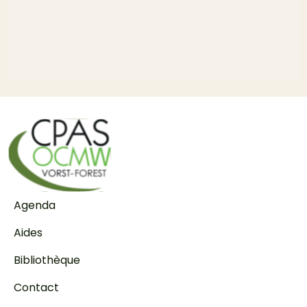
Pied de page
Agenda
Aides
Bibliothèque
Contact