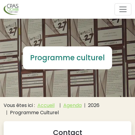
Aller au contenu principal
Programme culturel
Fil d'Ariane
Vous êtes ici :
Accueil
Agenda
2026
Programme Culturel
Contact